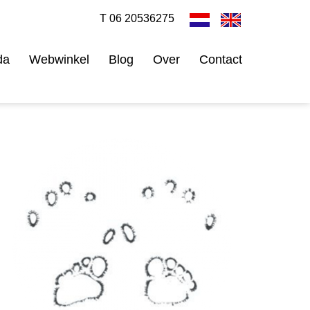
T 06 20536275
da
Webwinkel
Blog
Over
Contact