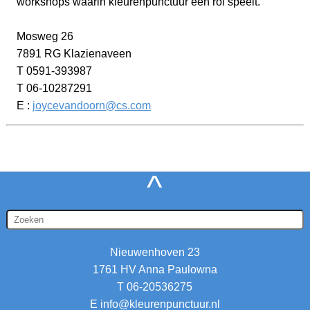
workshops waarin kleurenpunctuur een rol speelt.
Mosweg 26
7891 RG Klazienaveen
T 0591-393987
T 06-10287291
E :
joycevandoorn@cs.com
^
Nieuwenhoven 23
1761 HV Anna Paulowna
T 06-20536275
E
info@kleurenpunctuur.nl