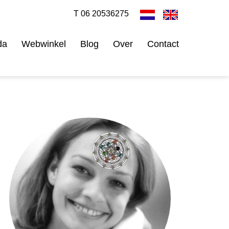
T 06 20536275
da
Webwinkel
Blog
Over
Contact