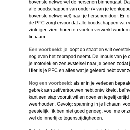
bovenste nekwervel de hersenen binnengaat. Daa
alle boodschappen van onder (= van je teentoppen
bovenste nekwervel) naar je hersenen door. En 
de PFC zorgt ervoor dat alle boodschappen van w
zintuigen zien, horen en voelen verwerkt worden 
lichaam.
Een voorbeeld:
je loopt op straat en wilt overste
nog even het zebrapad neemt. De impuls van je o
je motoriek en zenuwstelsel naar je benen zodat 
Hier is je PFC en alles wat je geleerd hebt over z
Nog een voorbeeld:
als er in je verleden bepaa
gebrek aan zelfvertrouwen hebt ontwikkeld, beïnvl
kant een stap vooruit willen doen en tegelijkertijd 
weerhouden. Gevolg: spanning in je lichaam: voorui
geestelijk: ‘ik ben niet goed genoeg, voel me onz
wel de innerlijke tegenstrijdigheden.