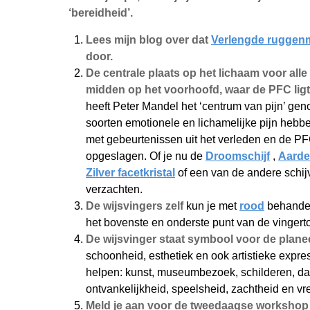
‘bereidheid’.
Lees mijn blog over dat
Verlengde ruggen
door.
De centrale plaats op het lichaam voor alle k
midden op het voorhoofd, waar de PFC lig
heeft Peter Mandel het ‘centrum van pijn’ gen
soorten emotionele en lichamelijke pijn heb
met gebeurtenissen uit het verleden en de PF
opgeslagen. Of je nu de
Droomschijf
,
Aarde
Zilver facetkristal
of een van de andere schijv
verzachten.
De wijsvingers zelf
kun je met
rood
behandel
het bovenste en onderste punt van de vingert
De wijsvinger staat symbool voor de plan
schoonheid, esthetiek en ook artistieke expres
helpen: kunst, museumbezoek, schilderen, da
ontvankelijkheid, speelsheid, zachtheid en vr
Meld je aan voor de tweedaagse workshop 