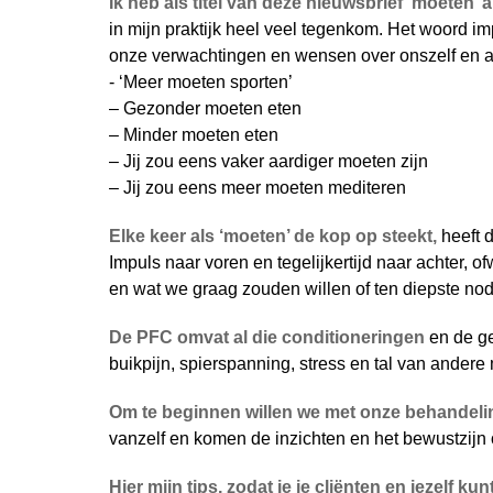
Ik heb als titel van deze nieuwsbrief ‘moeten
in mijn praktijk heel veel tegenkom. Het woord im
onze verwachtingen en wensen over onszelf en 
- ‘Meer moeten sporten’
– Gezonder moeten eten
– Minder moeten eten
– Jij zou eens vaker aardiger moeten zijn
– Jij zou eens meer moeten mediteren
Elke keer als ‘moeten’ de kop op steekt,
heeft d
Impuls naar voren en tegelijkertijd naar achter, o
en wat we graag zouden willen of ten diepste nod
De PFC omvat al die conditioneringen
en de ge
buikpijn, spierspanning, stress en tal van andere
Om te beginnen willen we met onze behandeli
vanzelf en komen de inzichten en het bewustzijn
Hier mijn tips, zodat je je cliënten en jezelf 