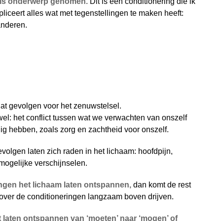
’ als onderwerp genomen.
Dit is een conditionering die ik
pliceert alles wat met tegenstellingen te maken heeft:
anderen.
at gevolgen voor het zenuwstelsel.
fwel: het conflict tussen wat we verwachten van onszelf
ig hebben, zoals zorg en zachtheid voor onszelf.
volgen laten zich raden in het lichaam: hoofdpijn,
 mogelijke verschijnselen.
ngen het lichaam laten ontspannen,
dan komt de rest
 over de conditioneringen langzaam boven drijven.
kunt laten ontspannen van ‘moeten’ naar ‘mogen’ of