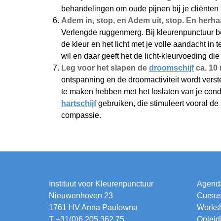
behandelingen om oude pijnen bij je cliënten 
Adem in, stop, en Adem uit, stop. En herhaa
Verlengde ruggenmerg. Bij kleurenpunctuur 
de kleur en het licht met je volle aandacht in
wil en daar geeft het de licht-kleurvoeding die 
Leg voor het slapen de
droomschijf
ca. 10
ontspanning en de droomactiviteit wordt verst
te maken hebben met het loslaten van je condi
hartschijf
gebruiken, die stimuleert vooral de 
compassie.
Instituut voor Kleurenpunctuur
Agend
Nieuwenhoven 23
Cursu
1761 HV Anna Paulowna
Works
T +31(0)6 205 362 75
Opleid