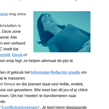
merg
nog eens
ristallen is
t.
Deze zone
oemd. Alle
ben een verband
C heeft dat
schijf
,
Goud-
of
en erop legt: ze helpen allemaal de pijn te
en of gebruik het
Informatie Reflector staafje
om
op te masseren.
eet Venus
en die planeet staat voor liefde, erotiek,
sie van gevoelens. Wie weet kan dit jou of je cliënt
nsen. Om het ‘moeten’ te transformeren naar
ede.
‘
Conflictoplossingen
’.
Je leert hierin diepgaande