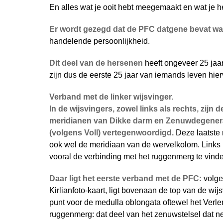
En alles wat je ooit hebt meegemaakt en wat je he
Er wordt gezegd dat de PFC datgene bevat wa
handelende persoonlijkheid.
Dit deel van de hersenen
heeft ongeveer 25 jaar
zijn dus de eerste 25 jaar van iemands leven hier
Verband met de linker wijsvinger.
In de wijsvingers, zowel links als rechts, zijn d
meridianen van Dikke darm en Zenuwdegener
(volgens Voll) vertegenwoordigd.
Deze laatst
ook wel de meridiaan van de wervelkolom. Links 
vooral de verbinding met het ruggenmerg te vind
Daar ligt het eerste verband met de PFC:
volge
Kirlianfoto-kaart, ligt bovenaan de top van de wij
punt voor de medulla oblongata oftewel het Verl
ruggenmerg: dat deel van het zenuwstelsel dat n