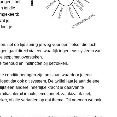
r geeft het
 tot die
omgekeerd:
at je
door je
ken: net op tijd spring je weg voor een fietser die toch
gen gaat direct via een waarlijk ingenieus systeem van
je stopt met oversteken.
elfbehoud en instincten bij betrokken.
lde conditioneringen zijn ontstaan waardoor je een
oedt dat ook dit systeem. De twijfel laat je aan de ene
lijkt een andere innerlijke kracht je daarvan te
t/achteruit impuls; emotioneel: zal-ik/zal-ik-niet;
eker, of alle varianten op dat thema. Dit noemen we ook