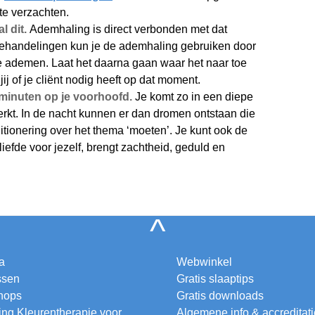
te verzachten.
l dit.
Ademhaling is direct verbonden met dat
behandelingen kun je de ademhaling gebruiken door
 te ademen. Laat het daarna gaan waar het naar toe
jij of je cliënt nodig heeft op dat moment.
 minuten op je voorhoofd.
Je komt zo in een diepe
erkt. In de nacht kunnen er dan dromen ontstaan die
tionering over het thema ‘moeten’. Je kunt ook de
liefde voor jezelf, brengt zachtheid, geduld en
^
a
Webwinkel
ssen
Gratis slaaptips
hops
Gratis downloads
ing Kleurentherapie voor
Algemene info & accreditat