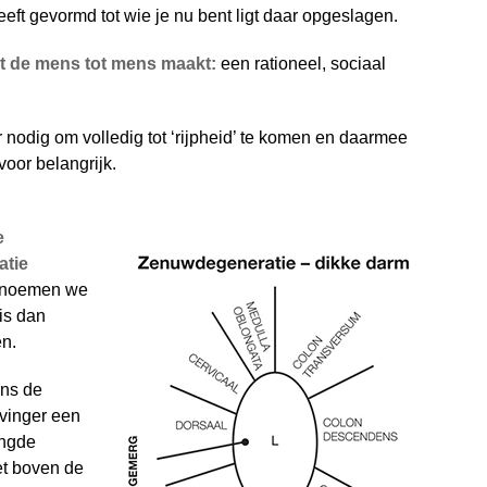
eft gevormd tot wie je nu bent ligt daar opgeslagen.
t de mens tot mens maakt:
een rationeel, sociaal
 nodig om volledig tot ‘rijpheid’ te komen en daarmee
voor belangrijk.
e
atie
e noemen we
is dan
en.
ns de
svinger een
engde
et boven de