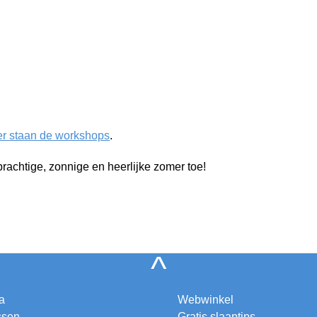
er staan de workshops
.
en prachtige, zonnige en heerlijke zomer toe!
^
a
Webwinkel
ssen
Gratis slaaptips