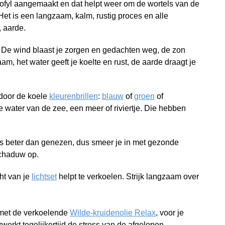
orofyl aangemaakt en dat helpt weer om de wortels van de
Het is een langzaam, kalm, rustig proces en alle
, aarde.
 De wind blaast je zorgen en gedachten weg, de zon
haam, het water geeft je koelte en rust, de aarde draagt je
s door de koele
kleurenbrillen
:
blauw
of
groen
of
ke water van de zee, een meer of riviertje. Die hebben
 is beter dan genezen, dus smeer je in met gezonde
schaduw op.
ht van je
lichtset
helpt te verkoelen. Strijk langzaam over
 met de verkoelende
Wilde-kruidenolie Relax
, voor je
werkt tegelijkertijd de stress van de afgelopen