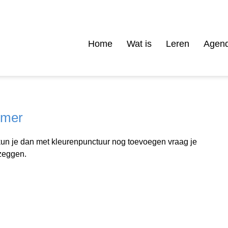
Home
Wat is
Leren
Agen
omer
kun je dan met kleurenpunctuur nog toevoegen vraag je
 zeggen.