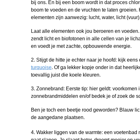
bij ons. En bij een boom wordt in dat proces chl
boom te voeden en de vruchten te laten groeien. 
elementen zijn aanwezig: lucht, water, licht (vuur)
Laat alle elementen ook jou beroeren en voeden.
zendt licht en biofotonen in alle cellen van je lic
en voedt je met zachte, opbouwende energie.
2. Stijgt de hitte je echter naar je hoofd: kijk een
turquoise
. Of ga lekker kopje onder in dat heerlij
toevallig juist die koele kleuren.
3. Zonnebrand: Eerste tip: hier geldt: voorkomen
zonnebrandmiddelen en/of bedek je of zoek de 
Ben je toch een beetje rood geworden? Blauw lic
de aangedane plaatsen.
4. Wakker liggen van de warmte: een voetenbad
gaat slapen. Je slaapt beter, droomt mooier en ver