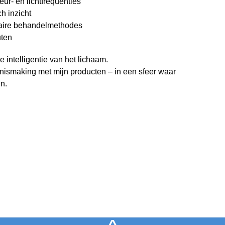
ur- en lichtfrequenties
ch inzicht
taire behandelmethodes
uten
 intelligentie van het lichaam.
nnismaking met mijn producten – in een sfeer waar
en.