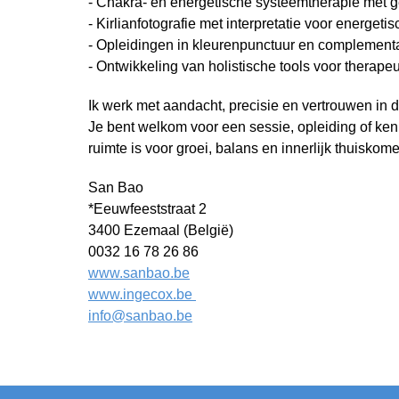
- Chakra- en energetische systeemtherapie met ge
- Kirlianfotografie met interpretatie voor energetis
- Opleidingen in kleurenpunctuur en complemen
- Ontwikkeling van holistische tools voor therape
Ik werk met aandacht, precisie en vertrouwen in de
Je bent welkom voor een sessie, opleiding of ke
ruimte is voor groei, balans en innerlijk thuiskom
San Bao
*Eeuwfeeststraat 2
3400 Ezemaal (België)
0032 16 78 26 86
www.sanbao.be
www.ingecox.be
info@sanbao.be