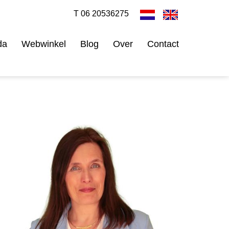
T 06 20536275
da
Webwinkel
Blog
Over
Contact