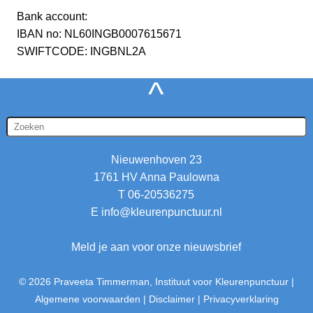
Bank account:
IBAN no: NL60INGB0007615671
SWIFTCODE: INGBNL2A
^
Nieuwenhoven 23
1761 HV Anna Paulowna
T 06-20536275
E
info@kleurenpunctuur.nl
Meld je aan voor onze nieuwsbrief
© 2026 Praveeta Timmerman, Instituut voor Kleurenpunctuur
|
Algemene voorwaarden
|
Disclaimer
|
Privacyverklaring