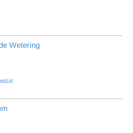
de Wetering
id.nl
em