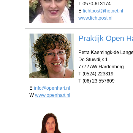
T 0570-613174
E
lichtpost@hetnet.nl
www.lichtpost.nl
Praktijk Open H
Petra Kaemingk-de Lang
De Stuwdijk 1
7772 AW Hardenberg
T (0524) 223319
T (06) 23 557609
E
info@openhart.nl
W
www.openhart.nl