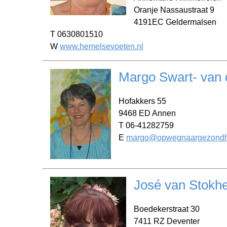
Oranje Nassaustraat 9
4191EC Geldermalsen
T 0630801510
W
www.hemelsevoeten.nl
Margo Swart- van 
Hofakkers 55
9468 ED Annen
T 06-41282759
E
margo@opwegnaargezondhe
José van Stokh
Boedekerstraat 30
7411 RZ Deventer