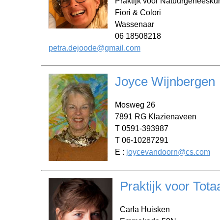
Praktijk voor Natuurgeneesk
Fiori & Colori
Wassenaar
06 18508218
petra.dejoode@gmail.com
Joyce Wijnbergen
Mosweg 26
7891 RG Klazienaveen
T 0591-393987
T 06-10287291
E :
joycevandoorn@cs.com
Praktijk voor Tot
Carla Huisken