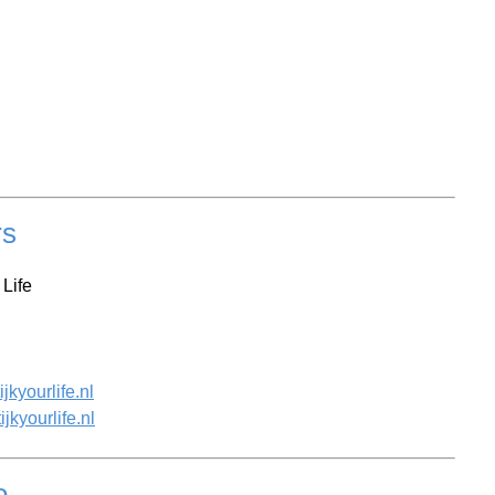
rs
Life
kyourlife.nl
kyourlife.nl
o