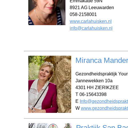
Emmakade 59N
8921 AG Leeuwarden
058-2158001
www.carlahuisken.nl
info@carlahuisken.nl
Miranca Mande
Gezondheidspraktijk Your 
Jannewekken 10a
4301 HH ZIERIKZEE
T 06-15643398
E
Info@gezondheidspraktij
W
www.gezondheidspraktij
Praktijk San Ba